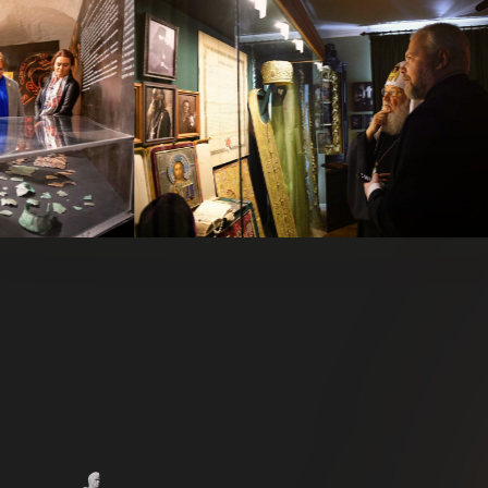
Научные
и художественные
концепции
Комлектирование
коллекций
и реставрация