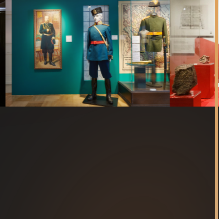
Проектирование:
Эскизы чертежи
и 3D-визуализация
Графический
дизайн
и айдентика