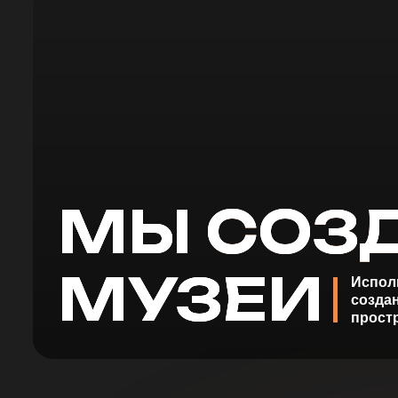
МЫ
СОЗД
МУЗЕИ
Используем 
создания ун
пространств