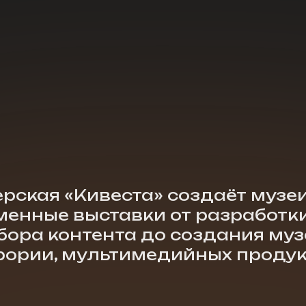
ая «Кивеста» создаёт музеи, эксп
ные выставки от разработки конце
а контента до создания музейной з
и, мультимедийных продуктов
Собственное
производство
0
Бутафория, экспонаты
енных
и мультимедийные
продукты