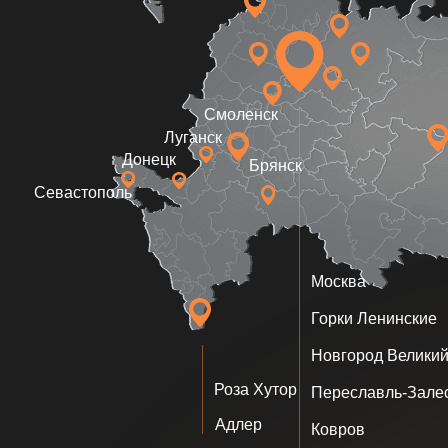
Роза Хутор
Переславль-Залесский
Адлер
Ковров
Белые столбы
Монино
Концепци
сценарий
мультиме
мерчанд