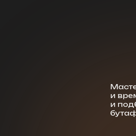
Мастерск
и времен
и подбор
бутафори
15 лет
Опыта создания музеев
Более 4
выполн
музеев