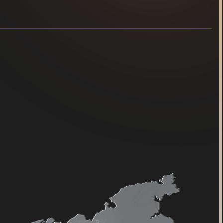
Чегдомын
Волочаевка-1