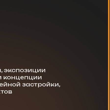
озиции
пции
астройки,
Cоздание
музейной
застройки