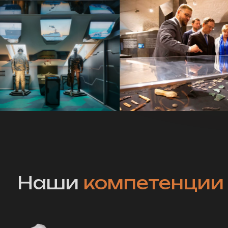
Наши
компетенции
Бутафория,
декорации
Мультимедийные
комплексы