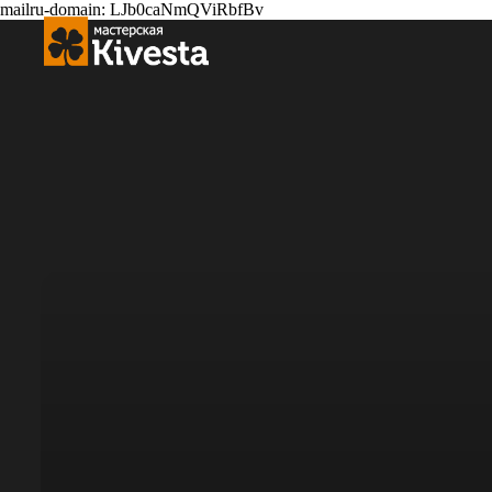
mailru-domain: LJb0caNmQViRbfBv