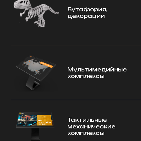
Тактильные
механические
комплексы
Наша
география
Шпицберген