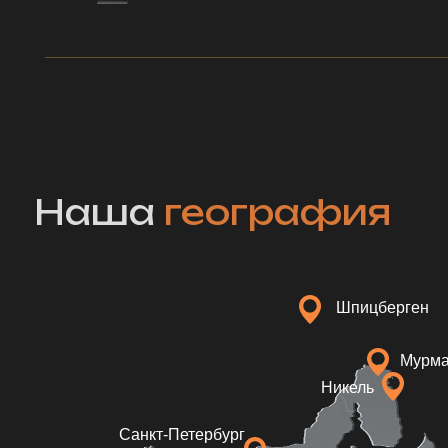
Мурманск
Никель
Санкт-Петербург
Смоленск
Луганск
Ульян
Донецк
Брянск
Севастополь
Москва
Горки Ленинские
Новгород Великий