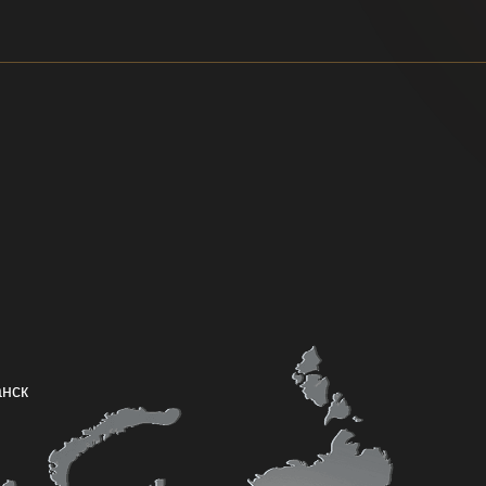
овск
Томск
Благовещенск