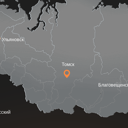
я, графический дизайн, проект
 выставки, застройка,
диа, VR и AR, экономика музея,
айзинг