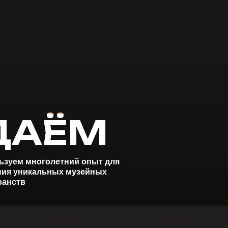
АЁМ
многолетний опыт для
икальных музейных