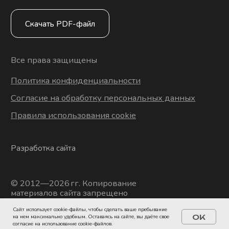
Caйт иcпoльзуeт cookie-фaйлы, чтoбы cдeлaть вaшe пpeбывaниe
OK
нa нeм мaкcимaльнo удoбным. Ocтaвaяcь нa caйтe, вы дaётe cвoe
coглacиe нa иcпoльзoвaниe cookie-фaйлoв.