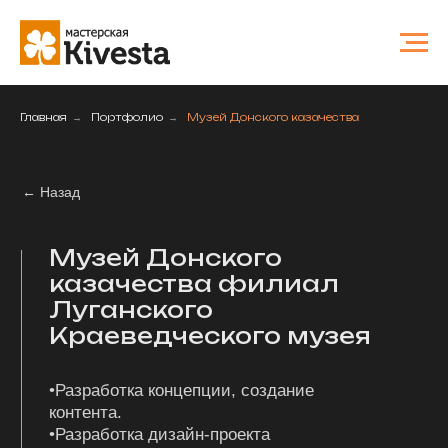
mailru-domain: LJb0caNmQViRbfBv
Главная
→
Портфолио
→
Музей Донского казачества
← Назад
Музей Донского
казачества филиал
Луганского
Краеведческого музея
•Разработка концепции, создание
контента.
•Разработка дизайн-проекта
•Закупка экспонатов,
•Музейная застройка,
•Постановка мультимедийного
оборудования
ЛНР. Станица Луганская. Государственный
Исторический Музей